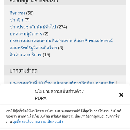
กิจกรรม
(58)
ข่าวจิ๋ว
(7)
ข่าวประชาสัมพันธ์ทั่วไป
(274)
บทความผู้จัดการ
(2)
ประกาศสมาคมฌาปนกิจสงเคราะห์สมาชิกของสหกรณ์
ออมทรัพย์รัฐวิสาหกิจไทย
(3)
สินค้าและบริการ
(19)
บทความล่าสุด
ประกาศฉบับที่ 10 เรื่อง หลักเกณฑ์การถือหุ้นของสมาชิก
11
มิถุนายน 2026
นโยบายความเป็นส่วนตัว /
ประกาศฉบับที่ 9 เรื่อง กำหนดรับฝากเงินออมทรัพย์พิเศษ
PDPA
“ทรัพย์มั่นคง” ตั้งแต่วันที่ กคช. จ่ายเงินโบนัส จนถึง วันที่
30 มิถุนายน 2569
5 มิถุนายน 2026
เราใช้คุ๊กกี้เพื่อให้แน่ใจว่าเราได้มอบประสบการณ์ที่ดีที่สุดในการใช้งานเว็บไซต์
ของเรา หากคุณใช้เว็บไซต์ต่อ หรือปิดข้อความนี้ลงเราถือว่าคุณยอมรับการใช้
สำหรับสมาชิก สส.ชสอ โหลด App เลย รู้หมดทุกเรื่อง
25
งาน
คุกกี้และนโยบายความเป็นส่วนตัว
พฤษภาคม 2026