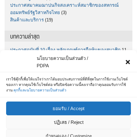
ประกาศสมาคมฌาปนกิจสงเคราะห์สมาชิกของสหกรณ์
ออมทรัพย์รัฐวิสาหกิจไทย
(3)
สินค้าและบริการ
(19)
บทความล่าสุด
ประกาศฉบับที่ 10 เรื่อง หลักเกณฑ์การถือหุ้นของสมาชิก
11
มิถุนายน 2026
นโยบายความเป็นส่วนตัว /
ประกาศฉบับที่ 9 เรื่อง กำหนดรับฝากเงินออมทรัพย์พิเศษ
PDPA
“ทรัพย์มั่นคง” ตั้งแต่วันที่ กคช. จ่ายเงินโบนัส จนถึง วันที่
30 มิถุนายน 2569
5 มิถุนายน 2026
เราใช้คุ๊กกี้เพื่อให้แน่ใจว่าเราได้มอบประสบการณ์ที่ดีที่สุดในการใช้งานเว็บไซต์
ของเรา หากคุณใช้เว็บไซต์ต่อ หรือปิดข้อความนี้ลงเราถือว่าคุณยอมรับการใช้
สำหรับสมาชิก สส.ชสอ โหลด App เลย รู้หมดทุกเรื่อง
25
งาน
คุกกี้และนโยบายความเป็นส่วนตัว
พฤษภาคม 2026
ประกาศฉบับที่ 8 / 2569 เรื่อง ประกาศรายชื่อผู้ที่ได้รับการ
ยอมรับ / Accept
คัดเลือกเพื่อบรรจุเป็นเจ้าหน้าที่สินเชื่อและการเงิน
15
พฤษภาคม 2026
ปฏิเสธ / Reject
ประกาศ ฉบับที่ 7/69 เรื่อง รายชื่อผู้ผ่านการสอบข้อเขียน
และมีสิทธิสอบสัมภาษณ์เพื่อแต่งตั้งเป็นเจ้าหน้าที่สหกรณ์
8
กำหนดเอง / Customize