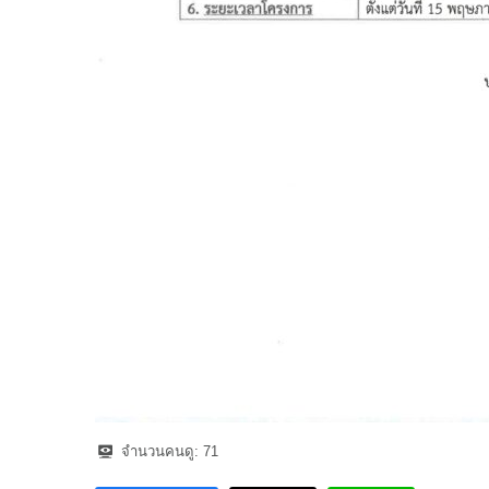
จำนวนคนดู:
71