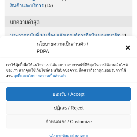
สินค้าและบริการ
(19)
บทความล่าสุด
ประกาศฉบับที่ 10 เรื่อง หลักเกณฑ์การถือหุ้นของสมาชิก
11
มิถุนายน 2026
นโยบายความเป็นส่วนตัว /
ประกาศฉบับที่ 9 เรื่อง กำหนดรับฝากเงินออมทรัพย์พิเศษ
PDPA
“ทรัพย์มั่นคง” ตั้งแต่วันที่ กคช. จ่ายเงินโบนัส จนถึง วันที่
30 มิถุนายน 2569
5 มิถุนายน 2026
เราใช้คุ๊กกี้เพื่อให้แน่ใจว่าเราได้มอบประสบการณ์ที่ดีที่สุดในการใช้งานเว็บไซต์
ของเรา หากคุณใช้เว็บไซต์ต่อ หรือปิดข้อความนี้ลงเราถือว่าคุณยอมรับการใช้
สำหรับสมาชิก สส.ชสอ โหลด App เลย รู้หมดทุกเรื่อง
25
งาน
คุกกี้และนโยบายความเป็นส่วนตัว
พฤษภาคม 2026
ประกาศฉบับที่ 8 / 2569 เรื่อง ประกาศรายชื่อผู้ที่ได้รับการ
ยอมรับ / Accept
คัดเลือกเพื่อบรรจุเป็นเจ้าหน้าที่สินเชื่อและการเงิน
15
พฤษภาคม 2026
ปฏิเสธ / Reject
ประกาศ ฉบับที่ 7/69 เรื่อง รายชื่อผู้ผ่านการสอบข้อเขียน
และมีสิทธิสอบสัมภาษณ์เพื่อแต่งตั้งเป็นเจ้าหน้าที่สหกรณ์
8
กำหนดเอง / Customize
พฤษภาคม 2026
นโยบายข้อมูลส่วนบุคคล