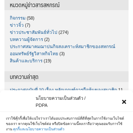
หมวดหมู่ข่าวสารสหกรณ์
กิจกรรม
(58)
ข่าวจิ๋ว
(7)
ข่าวประชาสัมพันธ์ทั่วไป
(274)
บทความผู้จัดการ
(2)
ประกาศสมาคมฌาปนกิจสงเคราะห์สมาชิกของสหกรณ์
ออมทรัพย์รัฐวิสาหกิจไทย
(3)
สินค้าและบริการ
(19)
บทความล่าสุด
ประกาศฉบับที่ 10 เรื่อง หลักเกณฑ์การถือหุ้นของสมาชิก
11
มิถุนายน 2026
นโยบายความเป็นส่วนตัว /
ประกาศฉบับที่ 9 เรื่อง กำหนดรับฝากเงินออมทรัพย์พิเศษ
PDPA
“ทรัพย์มั่นคง” ตั้งแต่วันที่ กคช. จ่ายเงินโบนัส จนถึง วันที่
30 มิถุนายน 2569
5 มิถุนายน 2026
เราใช้คุ๊กกี้เพื่อให้แน่ใจว่าเราได้มอบประสบการณ์ที่ดีที่สุดในการใช้งานเว็บไซต์
ของเรา หากคุณใช้เว็บไซต์ต่อ หรือปิดข้อความนี้ลงเราถือว่าคุณยอมรับการใช้
สำหรับสมาชิก สส.ชสอ โหลด App เลย รู้หมดทุกเรื่อง
25
งาน
คุกกี้และนโยบายความเป็นส่วนตัว
พฤษภาคม 2026