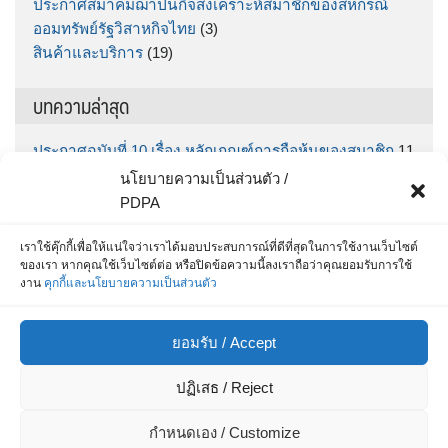
ประกาศสมาคมฌาปนกิจสงเคราะห์สมาชิกของสหกรณ์
ออมทรัพย์รัฐวิสาหกิจไทย
(3)
สินค้าและบริการ
(19)
บทความล่าสุด
ประกาศฉบับที่ 10 เรื่อง หลักเกณฑ์การถือหุ้นของสมาชิก
11
มิถุนายน 2026
นโยบายความเป็นส่วนตัว /
ประกาศฉบับที่ 9 เรื่อง กำหนดรับฝากเงินออมทรัพย์พิเศษ
PDPA
“ทรัพย์มั่นคง” ตั้งแต่วันที่ กคช. จ่ายเงินโบนัส จนถึง วันที่
30 มิถุนายน 2569
5 มิถุนายน 2026
เราใช้คุ๊กกี้เพื่อให้แน่ใจว่าเราได้มอบประสบการณ์ที่ดีที่สุดในการใช้งานเว็บไซต์
ของเรา หากคุณใช้เว็บไซต์ต่อ หรือปิดข้อความนี้ลงเราถือว่าคุณยอมรับการใช้
สำหรับสมาชิก สส.ชสอ โหลด App เลย รู้หมดทุกเรื่อง
25
งาน
คุกกี้และนโยบายความเป็นส่วนตัว
พฤษภาคม 2026
ประกาศฉบับที่ 8 / 2569 เรื่อง ประกาศรายชื่อผู้ที่ได้รับการ
ยอมรับ / Accept
คัดเลือกเพื่อบรรจุเป็นเจ้าหน้าที่สินเชื่อและการเงิน
15
พฤษภาคม 2026
ปฏิเสธ / Reject
ประกาศ ฉบับที่ 7/69 เรื่อง รายชื่อผู้ผ่านการสอบข้อเขียน
และมีสิทธิสอบสัมภาษณ์เพื่อแต่งตั้งเป็นเจ้าหน้าที่สหกรณ์
8
กำหนดเอง / Customize
พฤษภาคม 2026