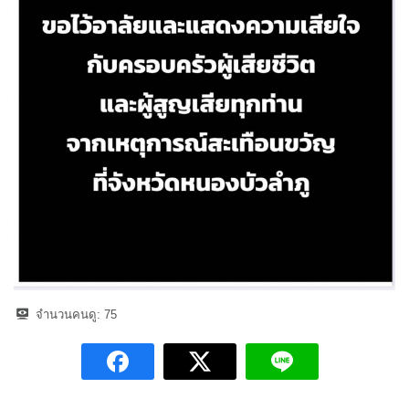
จำนวนคนดู:
75