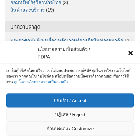
ออมทรัพย์รัฐวิสาหกิจไทย
(3)
สินค้าและบริการ
(19)
บทความล่าสุด
ประกาศฉบับที่ 10 เรื่อง หลักเกณฑ์การถือหุ้นของสมาชิก
11
มิถุนายน 2026
นโยบายความเป็นส่วนตัว /
ประกาศฉบับที่ 9 เรื่อง กำหนดรับฝากเงินออมทรัพย์พิเศษ
PDPA
“ทรัพย์มั่นคง” ตั้งแต่วันที่ กคช. จ่ายเงินโบนัส จนถึง วันที่
30 มิถุนายน 2569
5 มิถุนายน 2026
เราใช้คุ๊กกี้เพื่อให้แน่ใจว่าเราได้มอบประสบการณ์ที่ดีที่สุดในการใช้งานเว็บไซต์
ของเรา หากคุณใช้เว็บไซต์ต่อ หรือปิดข้อความนี้ลงเราถือว่าคุณยอมรับการใช้
สำหรับสมาชิก สส.ชสอ โหลด App เลย รู้หมดทุกเรื่อง
25
งาน
คุกกี้และนโยบายความเป็นส่วนตัว
พฤษภาคม 2026
ประกาศฉบับที่ 8 / 2569 เรื่อง ประกาศรายชื่อผู้ที่ได้รับการ
ยอมรับ / Accept
คัดเลือกเพื่อบรรจุเป็นเจ้าหน้าที่สินเชื่อและการเงิน
15
พฤษภาคม 2026
ปฏิเสธ / Reject
ประกาศ ฉบับที่ 7/69 เรื่อง รายชื่อผู้ผ่านการสอบข้อเขียน
และมีสิทธิสอบสัมภาษณ์เพื่อแต่งตั้งเป็นเจ้าหน้าที่สหกรณ์
8
กำหนดเอง / Customize
พฤษภาคม 2026