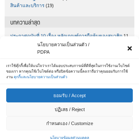
สินค้าและบริการ
(19)
บทความล่าสุด
ประกาศฉบับที่ 10 เรื่อง หลักเกณฑ์การถือหุ้นของสมาชิก
11
มิถุนายน 2026
นโยบายความเป็นส่วนตัว /
ประกาศฉบับที่ 9 เรื่อง กำหนดรับฝากเงินออมทรัพย์พิเศษ
PDPA
“ทรัพย์มั่นคง” ตั้งแต่วันที่ กคช. จ่ายเงินโบนัส จนถึง วันที่
30 มิถุนายน 2569
5 มิถุนายน 2026
เราใช้คุ๊กกี้เพื่อให้แน่ใจว่าเราได้มอบประสบการณ์ที่ดีที่สุดในการใช้งานเว็บไซต์
ของเรา หากคุณใช้เว็บไซต์ต่อ หรือปิดข้อความนี้ลงเราถือว่าคุณยอมรับการใช้
สำหรับสมาชิก สส.ชสอ โหลด App เลย รู้หมดทุกเรื่อง
25
งาน
คุกกี้และนโยบายความเป็นส่วนตัว
พฤษภาคม 2026
ประกาศฉบับที่ 8 / 2569 เรื่อง ประกาศรายชื่อผู้ที่ได้รับการ
ยอมรับ / Accept
คัดเลือกเพื่อบรรจุเป็นเจ้าหน้าที่สินเชื่อและการเงิน
15
พฤษภาคม 2026
ปฏิเสธ / Reject
ประกาศ ฉบับที่ 7/69 เรื่อง รายชื่อผู้ผ่านการสอบข้อเขียน
และมีสิทธิสอบสัมภาษณ์เพื่อแต่งตั้งเป็นเจ้าหน้าที่สหกรณ์
8
กำหนดเอง / Customize
พฤษภาคม 2026
นโยบายข้อมูลส่วนบุคคล