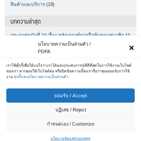
สินค้าและบริการ
(19)
บทความล่าสุด
ประกาศฉบับที่ 10 เรื่อง หลักเกณฑ์การถือหุ้นของสมาชิก
11
มิถุนายน 2026
นโยบายความเป็นส่วนตัว /
ประกาศฉบับที่ 9 เรื่อง กำหนดรับฝากเงินออมทรัพย์พิเศษ
PDPA
“ทรัพย์มั่นคง” ตั้งแต่วันที่ กคช. จ่ายเงินโบนัส จนถึง วันที่
30 มิถุนายน 2569
5 มิถุนายน 2026
เราใช้คุ๊กกี้เพื่อให้แน่ใจว่าเราได้มอบประสบการณ์ที่ดีที่สุดในการใช้งานเว็บไซต์
ของเรา หากคุณใช้เว็บไซต์ต่อ หรือปิดข้อความนี้ลงเราถือว่าคุณยอมรับการใช้
สำหรับสมาชิก สส.ชสอ โหลด App เลย รู้หมดทุกเรื่อง
25
งาน
คุกกี้และนโยบายความเป็นส่วนตัว
พฤษภาคม 2026
ประกาศฉบับที่ 8 / 2569 เรื่อง ประกาศรายชื่อผู้ที่ได้รับการ
ยอมรับ / Accept
คัดเลือกเพื่อบรรจุเป็นเจ้าหน้าที่สินเชื่อและการเงิน
15
พฤษภาคม 2026
ปฏิเสธ / Reject
ประกาศ ฉบับที่ 7/69 เรื่อง รายชื่อผู้ผ่านการสอบข้อเขียน
และมีสิทธิสอบสัมภาษณ์เพื่อแต่งตั้งเป็นเจ้าหน้าที่สหกรณ์
8
กำหนดเอง / Customize
พฤษภาคม 2026
นโยบายข้อมูลส่วนบุคคล