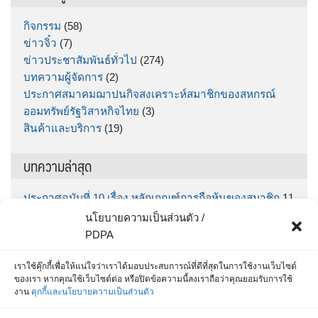
กิจกรรม
(58)
ข่าวจิ๋ว
(7)
ข่าวประชาสัมพันธ์ทั่วไป
(274)
บทความผู้จัดการ
(2)
ประกาศสมาคมฌาปนกิจสงเคราะห์สมาชิกของสหกรณ์
ออมทรัพย์รัฐวิสาหกิจไทย
(3)
สินค้าและบริการ
(19)
บทความล่าสุด
ประกาศฉบับที่ 10 เรื่อง หลักเกณฑ์การถือหุ้นของสมาชิก
11
มิถุนายน 2026
นโยบายความเป็นส่วนตัว /
ประกาศฉบับที่ 9 เรื่อง กำหนดรับฝากเงินออมทรัพย์พิเศษ
PDPA
“ทรัพย์มั่นคง” ตั้งแต่วันที่ กคช. จ่ายเงินโบนัส จนถึง วันที่
30 มิถุนายน 2569
5 มิถุนายน 2026
เราใช้คุ๊กกี้เพื่อให้แน่ใจว่าเราได้มอบประสบการณ์ที่ดีที่สุดในการใช้งานเว็บไซต์
ของเรา หากคุณใช้เว็บไซต์ต่อ หรือปิดข้อความนี้ลงเราถือว่าคุณยอมรับการใช้
สำหรับสมาชิก สส.ชสอ โหลด App เลย รู้หมดทุกเรื่อง
25
งาน
คุกกี้และนโยบายความเป็นส่วนตัว
พฤษภาคม 2026
ประกาศฉบับที่ 8 / 2569 เรื่อง ประกาศรายชื่อผู้ที่ได้รับการ