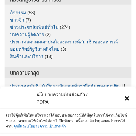
กิจกรรม
(58)
ข่าวจิ๋ว
(7)
ข่าวประชาสัมพันธ์ทั่วไป
(274)
บทความผู้จัดการ
(2)
ประกาศสมาคมฌาปนกิจสงเคราะห์สมาชิกของสหกรณ์
ออมทรัพย์รัฐวิสาหกิจไทย
(3)
สินค้าและบริการ
(19)
บทความล่าสุด
ประกาศฉบับที่ 10 เรื่อง หลักเกณฑ์การถือหุ้นของสมาชิก
11
มิถุนายน 2026
นโยบายความเป็นส่วนตัว /
ประกาศฉบับที่ 9 เรื่อง กำหนดรับฝากเงินออมทรัพย์พิเศษ
PDPA
“ทรัพย์มั่นคง” ตั้งแต่วันที่ กคช. จ่ายเงินโบนัส จนถึง วันที่
30 มิถุนายน 2569
5 มิถุนายน 2026
เราใช้คุ๊กกี้เพื่อให้แน่ใจว่าเราได้มอบประสบการณ์ที่ดีที่สุดในการใช้งานเว็บไซต์
ของเรา หากคุณใช้เว็บไซต์ต่อ หรือปิดข้อความนี้ลงเราถือว่าคุณยอมรับการใช้
สำหรับสมาชิก สส.ชสอ โหลด App เลย รู้หมดทุกเรื่อง
25
งาน
คุกกี้และนโยบายความเป็นส่วนตัว
พฤษภาคม 2026