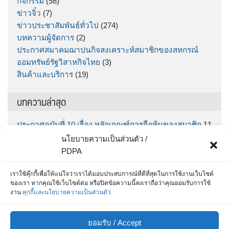
กิจกรรม
(58)
ข่าวจิ๋ว
(7)
ข่าวประชาสัมพันธ์ทั่วไป
(274)
บทความผู้จัดการ
(2)
ประกาศสมาคมฌาปนกิจสงเคราะห์สมาชิกของสหกรณ์
ออมทรัพย์รัฐวิสาหกิจไทย
(3)
สินค้าและบริการ
(19)
บทความล่าสุด
ประกาศฉบับที่ 10 เรื่อง หลักเกณฑ์การถือหุ้นของสมาชิก
11
มิถุนายน 2026
นโยบายความเป็นส่วนตัว /
ประกาศฉบับที่ 9 เรื่อง กำหนดรับฝากเงินออมทรัพย์พิเศษ
PDPA
“ทรัพย์มั่นคง” ตั้งแต่วันที่ กคช. จ่ายเงินโบนัส จนถึง วันที่
30 มิถุนายน 2569
5 มิถุนายน 2026
เราใช้คุ๊กกี้เพื่อให้แน่ใจว่าเราได้มอบประสบการณ์ที่ดีที่สุดในการใช้งานเว็บไซต์
ของเรา หากคุณใช้เว็บไซต์ต่อ หรือปิดข้อความนี้ลงเราถือว่าคุณยอมรับการใช้
สำหรับสมาชิก สส.ชสอ โหลด App เลย รู้หมดทุกเรื่อง
25
งาน
คุกกี้และนโยบายความเป็นส่วนตัว
พฤษภาคม 2026
ประกาศฉบับที่ 8 / 2569 เรื่อง ประกาศรายชื่อผู้ที่ได้รับการ
ยอมรับ / Accept
คัดเลือกเพื่อบรรจุเป็นเจ้าหน้าที่สินเชื่อและการเงิน
15